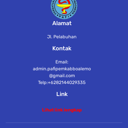
Alamat
Jl. Pelabuhan
Kontak
Email:
admin.pafipemkabboalemo
@gmail.com
Telp:+6282144029335
Link
Lihat link lengkap